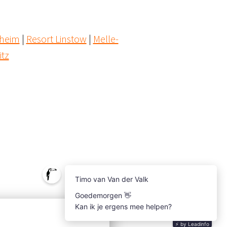
sheim
 | 
Resort Linstow
 | 
Melle-
itz