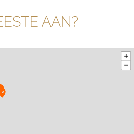
EESTE AAN?
+
−