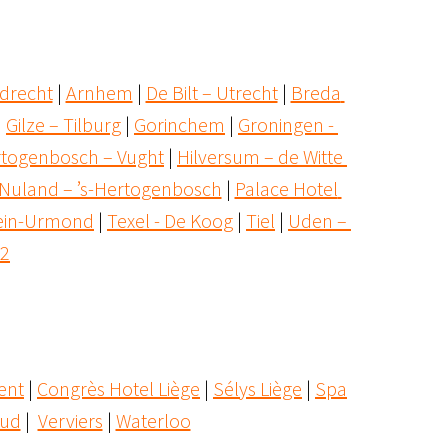
drecht
 | 
Arnhem
 | 
De Bilt – Utrecht
 | 
Breda 
| 
Gilze – Tilburg
 | 
Gorinchem
 | 
Groningen - 
rtogenbosch – Vught
 | 
Hilversum – de Witte 
Nuland – ’s-Hertogenbosch
 | 
Palace Hotel 
ein-Urmond
 | 
Texel - De Koog
 | 
Tiel
 | 
Uden – 
2
ent
 | 
Congrès Hotel Liège
 | 
Sélys Liège
 | 
Spa
Sud
 |  
Verviers
 | 
Waterloo