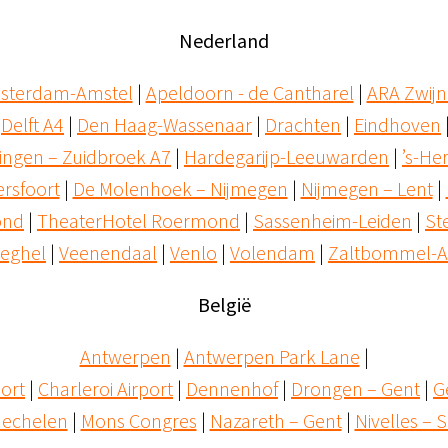
Nederland
sterdam-Amstel
 | 
Apeldoorn - de Cantharel
 | 
ARA Zwijn
 
Delft A4
 | 
Den Haag-Wassenaar
 | 
Drachten
 | 
Eindhoven
 
ingen – Zuidbroek A7
 | 
Hardegarijp-Leeuwarden
 | 
’s-He
rsfoort
 | 
De Molenhoek – Nijmegen
 | 
Nijmegen – Lent
 | 
ond
 | 
TheaterHotel Roermond
 | 
Sassenheim-Leiden
 | 
St
eghel
 | 
Veenendaal
 | 
Venlo
 | 
Volendam
 | 
Zaltbommel-A
België
Antwerpen
 | 
Antwerpen Park Lane
port
 | 
Charleroi Airport
 | 
Dennenhof
 | 
Drongen – Gent
 | 
G
echelen
 | 
Mons Congres
 | 
Nazareth – Gent
 | 
Nivelles – 