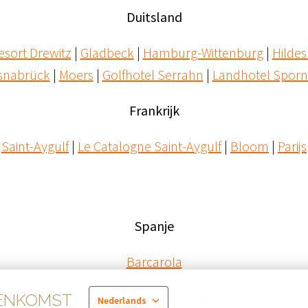
Duitsland
esort Drewitz
 | 
Gladbeck
 | 
Hamburg-Wittenburg
 | 
Hilde
snabrück
 | 
Moers
 | 
Golfhotel Serrahn
 | 
Landhotel Sporn
Frankrijk
Saint-Aygulf
 | 
Le Catalogne Saint-Aygulf
 | 
Bloom
 | 
Parijs
Spanje
Barcarola
Nederlandse Antillen
EENKOMST
Nederlands