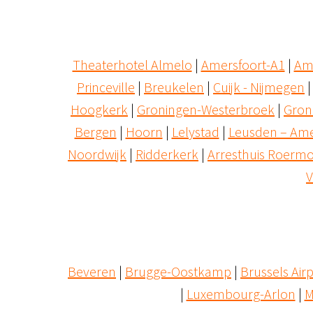
Theaterhotel Almelo
 | 
Amersfoort-A1
 | 
Am
Princeville
 | 
Breukelen
 | 
Cuijk - Nijmegen
 |
Hoogkerk
 | 
Groningen-Westerbroek
 | 
Gron
Bergen
 | 
Hoorn
 | 
Lelystad
 | 
Leusden – Ame
Noordwijk
 | 
Ridderkerk
 | 
Arresthuis Roerm
V
Beveren
 | 
Brugge-Oostkamp
 | 
Brussels Air
| 
Luxembourg-Arlon
 | 
M