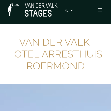
Overslaan
naar
NL
Homepagina
content
VAN DER VALK 
HOTEL ARRESTHUIS 
ROERMOND