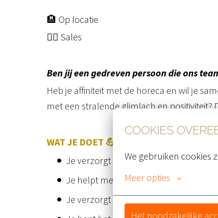
🏨 Op locatie
🧑‍⚖️ Sales
Ben jij een gedreven persoon die ons te
Heb je affiniteit met de horeca en wil je s
met een stralende glimlach en positiviteit? 
COOKIES OVER
WAT JE DOET 💪
We gebruiken cookies z
Je verzorgt bijeenkomsten, congressen
Meer opties
Je helpt met het klaarzetten van de z
Je verzorgt de catering tijdens even
Het noodzakelijke ac