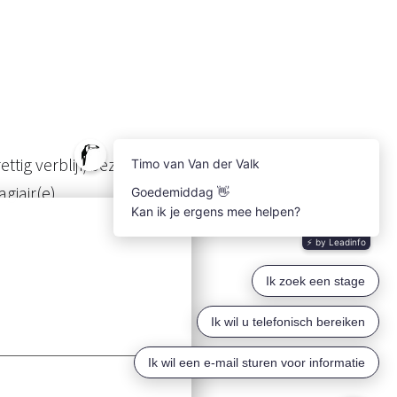
ettig verblijf/bezoek hebben? Doe je dit
giair(e).