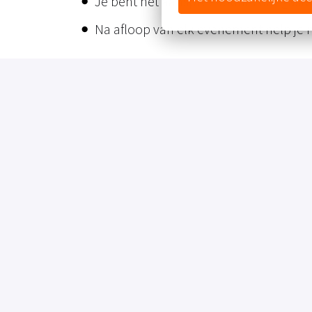
Je bent het aanspreekpunt voor gast
Na afloop van elk evenement help je
WIE JE BENT 😁
Leergierig
Gemotiveerd
Positief
Stressbestendig
Flexibel
Gastvrij
Klinkt dit nou perfect voor jou? Sollicit