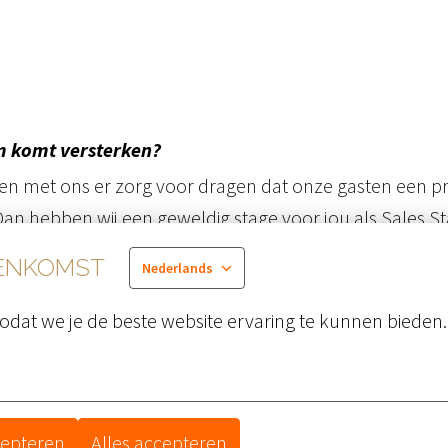
am komt versterken?
amen met ons er zorg voor dragen dat onze gasten een pr
Dan hebben wij een geweldig stage voor jou als Sales Sta
EENKOMST
Nederlands
odat we je de beste website ervaring te kunnen bieden.
, bruiloften, recepties en alle andere evenementen
alen
ementen
cepteren
Alles accepteren