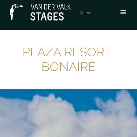
Overslaan
naar
NL
Homepagina
content
PLAZA RESORT 
BONAIRE