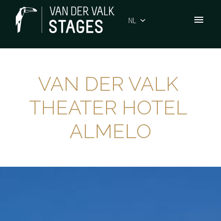
Overslaan
naar
NL
Homepagina
content
VAN DER VALK 
THEATER HOTEL 
ALMELO