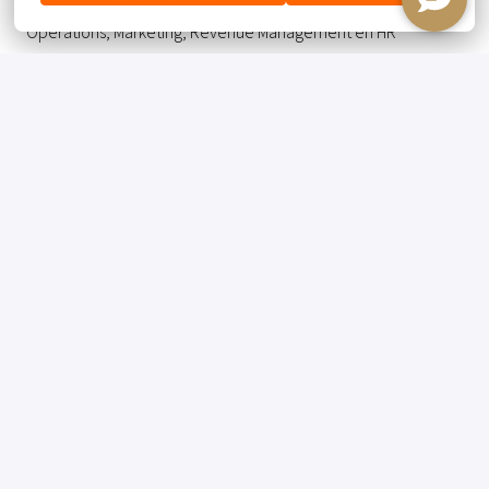
binnen- en buitenland. In verschillende teams zoals
Operations, Marketing, Revenue Management en HR
ondersteunen we samen onze hotels op de best mogelijke
manier. Dit doen we op ons moderne kantoor in het mooie
Van der Valk Hotel in Breukelen.
Jij
Wij zoeken een stagiair(e) die leergierig en oplossingsgericht
is en moeiteloos schakelt tussen verschillende taken. Je bent
communicatief sterk, klantgericht en voelt je thuis in een
dynamische omgeving. Met jouw enthousiasme en
proactieve houding maak je dagelijks impact voor onze
hotels en gasten.
Verder:
Je volgt een MBO of HBO opleiding, bij voorkeur in de
richting van Hospitality, E-commerce, Hotel